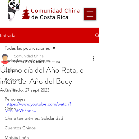
Entrada
Todas las publicaciones
Comunidad China
Todas las publicaciones
11 feb 2021
0 min de lectura
Último día del Año Rata, e
Cultura
inicio del Año del Buey
Economía
Política
Actualizado:
27 sept 2023
Personajes
https://www.youtube.com/watch?
China
v=nTaEVF7hdsU
China también es: Solidaridad
Cuentos Chinos
Moisés León