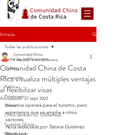
Entrada
Todas las publicaciones
Comunidad China
Todas las publicaciones
1 may 2021
4 min de lectura
Comunidad China de Costa
Cultura
Rica visualiza múltiples ventajas
Economía
al flexibilizar visas
Política
Personajes
Actualizado:
27 sept 2023
Iniciativa operará para el turismo, pero 
China
esperamos que se amplíe a otros 
China también es: Solidaridad
sectores
Cuentos Chinos
Nota redactada por Tatiana Gutiérrez 
Moisés León
Wachong