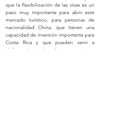
que la flexibilización de las visas es un 
paso muy importante para abrir este 
mercado turístico, para personas de 
nacionalidad China, que tienen una 
capacidad de inversión importante para 
Costa Rica y que pueden venir a 
disfrutar de los beneficios y atractivos 
del país.  
Datos relevantes del turismo emisor de 
la República Popular de China
-Volumen de 150 millones de turistas 
por año
- Gasto $277.000 millones  USD por año 
($1.846.66 por pasajero)
-50 millones de turistas hacen viajes 
fuera de Hong Kong, Macau, Taiwán
-El turismo emisor de la República 