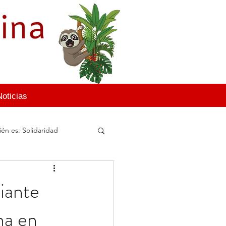
Noticias
én es: Solidaridad
iante
na en