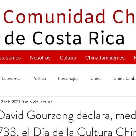
es somos
Nosotros
Cultura
China también es
Economía
Política
Personajes
China
China tambi
12 feb 2021
0 min de lectura
Visas chinas
China también es: Conquista espacia
David Gourzong declara, med
33, el Día de la Cultura Chi