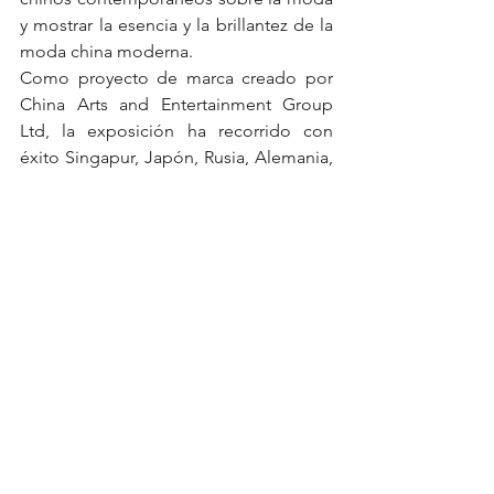
y mostrar la esencia y la brillantez de la 
moda china moderna. 
Como proyecto de marca creado por 
China Arts and Entertainment Group 
Ltd, la exposición ha recorrido con 
éxito Singapur, Japón, Rusia, Alemania, 
México y Australia antes del 2020, 
contando historias de la moda china a 
los amigos extranjeros.