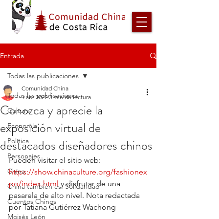
Entrada
Todas las publicaciones
Comunidad China
Todas las publicaciones
1 abr 2022
3 min de lectura
Conozca y aprecie la
Cultura
exposición virtual de
Economía
destacados diseñadores chinos
Política
Personajes
Pueden visitar el sitio web: 
China
https://show.chinaculture.org/fashionex
po/index.html
 y disfrutar de una 
China también es: Solidaridad
pasarela de alto nivel. Nota redactada 
Cuentos Chinos
por Tatiana Gutiérrez Wachong
Moisés León