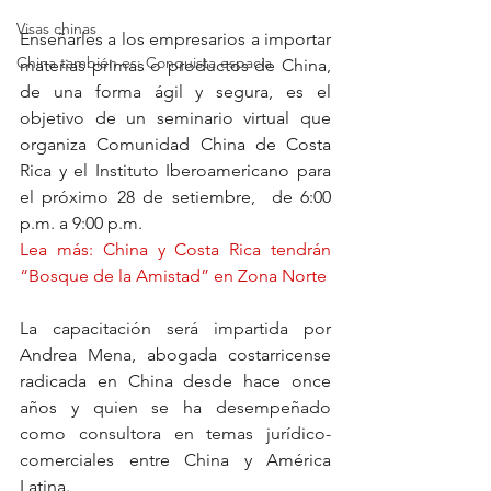
Visas chinas
Enseñarles a los empresarios a importar 
China también es: Conquista espacia
materias primas o productos de China, 
de una forma ágil y segura, es el 
objetivo de un seminario virtual que 
organiza Comunidad China de Costa 
Rica y el Instituto Iberoamericano para 
el próximo 28 de setiembre,  de 6:00 
p.m. a 9:00 p.m.  
Lea más: China y Costa Rica tendrán 
“Bosque de la Amistad” en Zona Norte
La capacitación será impartida por 
Andrea Mena, abogada costarricense 
radicada en China desde hace once 
años y quien se ha desempeñado 
como consultora en temas jurídico-
comerciales entre China y América 
Latina.