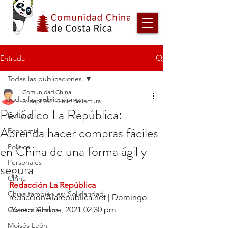
Entrada
Todas las publicaciones
Comunidad China
Todas las publicaciones
26 sept 2021
2 min de lectura
Periódico La República:
Cultura
Aprenda hacer compras fáciles
Economía
en China de una forma ágil y
Política
Personajes
segura
China
Redacción La República 
China también es: Solidaridad
redaccion@larepublica.net | Domingo 
26 septiembre, 2021 02:30 pm
Cuentos Chinos
Moisés León