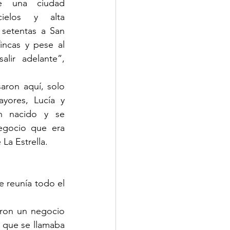
 una ciudad 
ielos y alta 
 setentas a San 
incas y pese al 
alir adelante”, 
ron aquí, solo 
yores, Lucía y 
n nacido y se 
egocio que era 
La Estrella.  
 reunía todo el 
eron un negocio 
 que se llamaba 