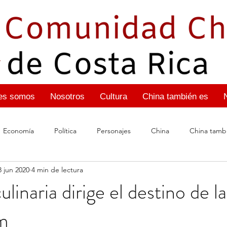
es somos
Nosotros
Cultura
China también es
Economía
Política
Personajes
China
China tambi
8 jun 2020
4 min de lectura
Visas chinas
China también es: Conquista espacia
ulinaria dirige el destino de l
m