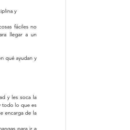
iplina y
osas fáciles no 
ra llegar a un 
en qué ayudan y 
 
d y les soca la 
 todo lo que es 
e encarga de la 
angas para ir a 