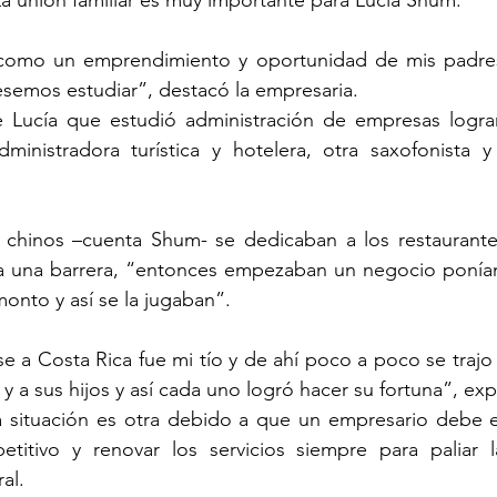
La unión familiar es muy importante para Lucía Shum.
 como un emprendimiento y oportunidad de mis padres
semos estudiar”, destacó la empresaria.  
 Lucía que estudió administración de empresas lograr
inistradora turística y hotelera, otra saxofonista y 
chinos –cuenta Shum- se dedicaban a los restaurante
a una barrera, “entonces empezaban un negocio ponían 
onto y así se la jugaban”.  
se a Costa Rica fue mi tío y de ahí poco a poco se trajo
 y a sus hijos y así cada uno logró hacer su fortuna”, expl
 situación es otra debido a que un empresario debe en
tivo y renovar los servicios siempre para paliar la c
al.