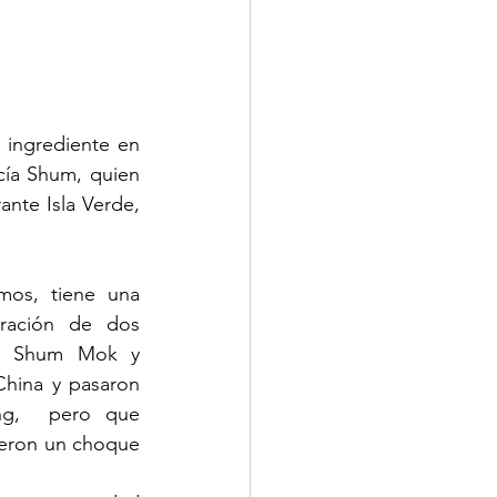
ingrediente en 
cía Shum, quien 
ante Isla Verde, 
os, tiene una 
gración de dos 
ntó Shum Mok y 
China y pasaron 
g,  pero que 
ieron un choque 