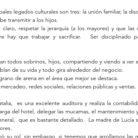
pales legados culturales son tres: la unión familiar, la disc
e transmitir a los hijos.
 claro, respetar la jerarquía (a los mayores) y que las c
 hay que trabajar y sacrificar.   Ser disciplinado pa
 
san todos sobrinos, hijos, compartiendo y viendo a ver 
blan de su vida y todo gira alrededor del negocio.  
rano de arena en el área que mejor se destaca.  
 mercadeo, redes sociales, relaciones públicas y ventas. 
alia,  es una excelente auditora y realiza la contabilida
carga del hotel, delegar las mucamas, el mantenimiento y
neral,  que es bastante detallado.  La madre de Lucía s
ores.  
 su rol, sin embargo, si tenemos que arrollarnos las m