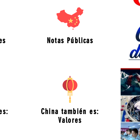
es
Notas Públicas
es:
China también es:
Valores