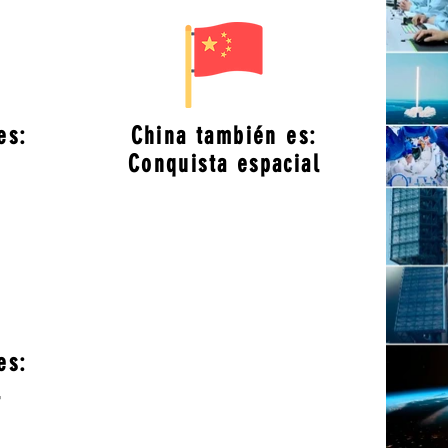
es:
China también es:
Conquista espacial
es:
l