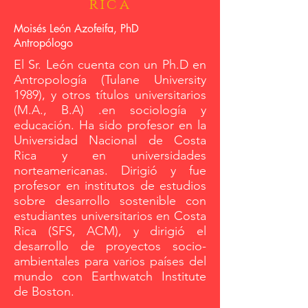
rica
Moisés León Azofeifa, PhD
Antropólogo
El Sr. León cuenta con un Ph.D en
Antropología (Tulane University
1989), y otros títulos universitarios
(M.A., B.A) .en sociología y
educación. Ha sido profesor en la
Universidad Nacional de Costa
Rica y en universidades
norteamericanas. Dirigió y fue
profesor en institutos de estudios
sobre desarrollo sostenible con
estudiantes universitarios en Costa
Rica (SFS, ACM), y dirigió el
desarrollo de proyectos socio-
ambientales para varios países del
mundo con Earthwatch Institute
de Boston.