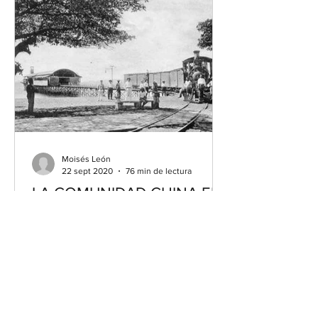
Moisés León
22 sept 2020
76 min de lectura
LA COMUNIDAD CHINA EN
LA COSTA ATLANTICA DE
COSTA RICA: LOS
PRIMEROS INMIGRANTES
Moisés León, PhD PRÓLOGO,
Dedicatoria CAPÍTULO 1: Introducción 1.
Introducción al Estudio 1.2
Confrontaciones Ëtnicas y Raciales en
el...