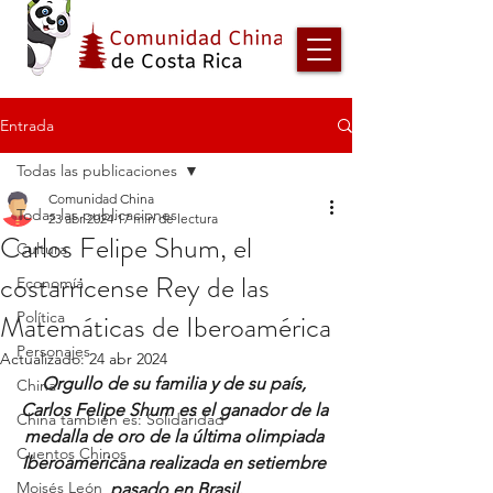
Entrada
Todas las publicaciones
Comunidad China
Todas las publicaciones
23 abr 2024
17 min de lectura
Carlos Felipe Shum, el
Cultura
costarricense Rey de las
Economía
Matemáticas de Iberoamérica
Política
Personajes
Actualizado:
24 abr 2024
Orgullo de su familia y de su país, 
China
Carlos Felipe Shum es el ganador de la 
China también es: Solidaridad
medalla de oro de la última olimpiada 
Cuentos Chinos
Iberoamericana realizada en setiembre 
Moisés León
pasado en Brasil.