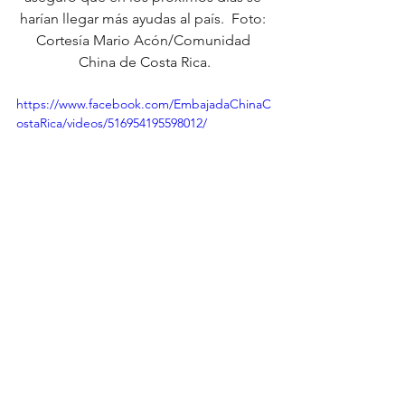
harían llegar más ayudas al país.  Foto: 
Cortesía Mario Acón/Comunidad 
China de Costa Rica.
https://www.facebook.com/EmbajadaChinaC
ostaRica/videos/516954195598012/
Política
China
China también es: Solidaridad