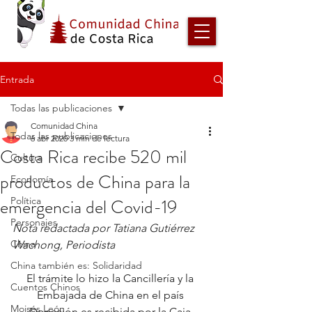
Entrada
Todas las publicaciones
Comunidad China
Todas las publicaciones
6 abr 2020
3 min de lectura
Costa Rica recibe 520 mil
Cultura
productos de China para la
Economía
emergencia del Covid-19
Política
Personajes
Nota redactada por Tatiana Gutiérrez 
China
Wachong, Periodista
China también es: Solidaridad
El trámite lo hizo la Cancillería y la 
Cuentos Chinos
Embajada de China en el país 
Moisés León
Donación es recibida por la Caja 