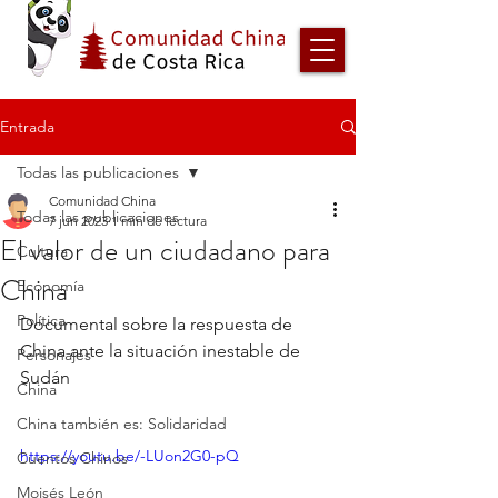
Entrada
Todas las publicaciones
Comunidad China
Todas las publicaciones
7 jun 2023
1 min de lectura
El valor de un ciudadano para
Cultura
China
Economía
Política
Documental sobre la respuesta de 
China ante la situación inestable de  
Personajes
Sudán
China
China también es: Solidaridad
https://youtu.be/-LUon2G0-pQ
Cuentos Chinos
Moisés León