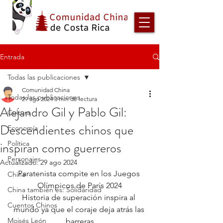
Entrada
Todas las publicaciones
Comunidad China
Todas las publicaciones
29 ago 2024
3 min de lectura
Alejandro Gil y Pablo Gil:
Cultura
Descendientes chinos que
Economía
inspiran como guerreros
Política
Personajes
Actualizado:
29 ago 2024
Paratenista compite en los Juegos 
China
Olímpicos de París 2024
China también es: Solidaridad
Historia de superación inspira al 
Cuentos Chinos
mundo ya que el coraje deja atrás las 
Moisés León
barreras