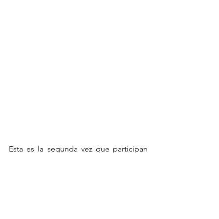
Esta es la segunda vez que participan 
en olimpiadas mundiales ya que 
estuvieron en Tokio.
“Dios nunca nos ha desamparado y 
este próximo viernes estaremos 
jugando el partido de nuestras vidas, 