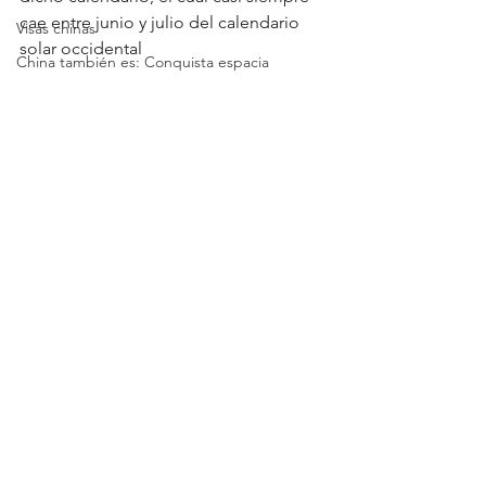
cae entre junio y julio del calendario 
Visas chinas
solar occidental
China también es: Conquista espacia