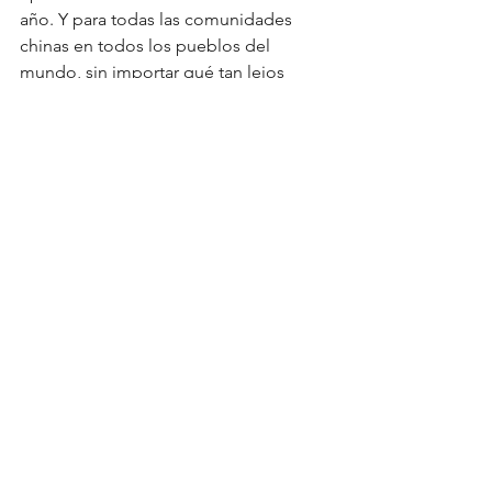
año. Y para todas las comunidades 
chinas en todos los pueblos del 
mundo, sin importar qué tan lejos 
estemos
de nuestra tierra madre, que el comer 
tamales chinos, competir en las 
carreras de botes de dragón o disfrutar 
de las xiangbao nos sigan acercando a 
las tradiciones milenarias chinas.
¡ Que cuidemos y disfrutemos las 
buenas costumbres y tradiciones de 
China! para que nuestros hijos y los 
hijos de ellos también las disfruten!