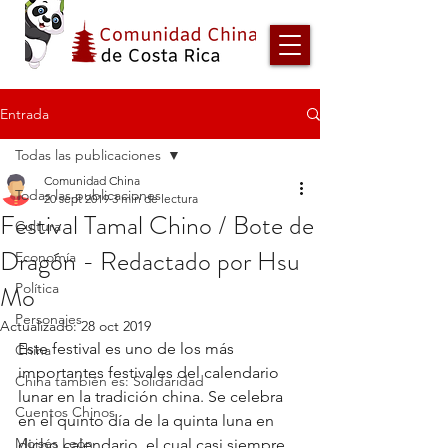
Entrada
Todas las publicaciones
Comunidad China
Todas las publicaciones
20 sept 2019
3 min de lectura
Festival Tamal Chino / Bote de
Cultura
Dragón - Redactado por Hsu
Economía
Mo
Política
Personajes
Actualizado:
28 oct 2019
Este festival es uno de los más 
China
importantes festivales del calendario 
China también es: Solidaridad
lunar en la tradición china. Se celebra 
Cuentos Chinos
en el quinto día de la quinta luna en 
Moisés León
dicho calendario, el cual casi siempre 