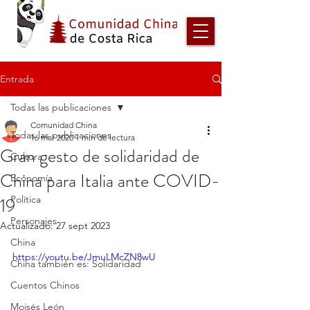
Entrada
Todas las publicaciones
Comunidad China
Todas las publicaciones
16 mar 2020
1 min de lectura
Gran gesto de solidaridad de
Cultura
China para Italia ante COVID-
Economía
19
Política
Personajes
Actualizado:
27 sept 2023
China
https://youtu.be/JmuLMcZN8wU
China también es: Solidaridad
Cuentos Chinos
Moisés León