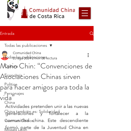
Entrada
Todas las publicaciones
Comunidad China
Todas las publicaciones
23 ago 2024
2 min de lectura
Mario Chin: “Convenciones de
Cultura
Asociaciones Chinas sirven
Economía
para hacer amigos para toda la
Política
Personajes
vida”
China
Actividades pretenden unir a las nuevas 
China también es: Solidaridad
generaciones y fortalecer a la 
comunidad china. Este descendiente 
Cuentos Chinos
formó parte de la Juventud China en 
Moisés León